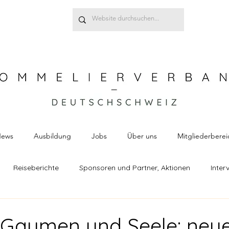
ews
Ausbildung
Jobs
Über uns
Mitgliederberei
Reiseberichte
Sponsoren und Partner, Aktionen
Inter
chthemen
Susanne Raschke
Alexandra Banhidi
Sch
 Gaumen und Seele: neu