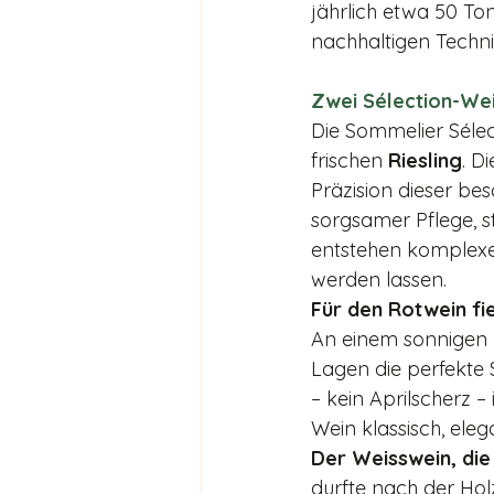
jährlich etwa 50 To
nachhaltigen Techni
Zwei Sélection-We
Die Sommelier Séle
frischen 
Riesling
. D
Präzision dieser be
sorgsamer Pflege, s
entstehen komplexe 
werden lassen.
Für den Rotwein fi
An einem sonnigen M
Lagen die perfekte Se
– kein Aprilscherz – 
Wein klassisch, elega
Der Weisswein, die 
durfte nach der Holz