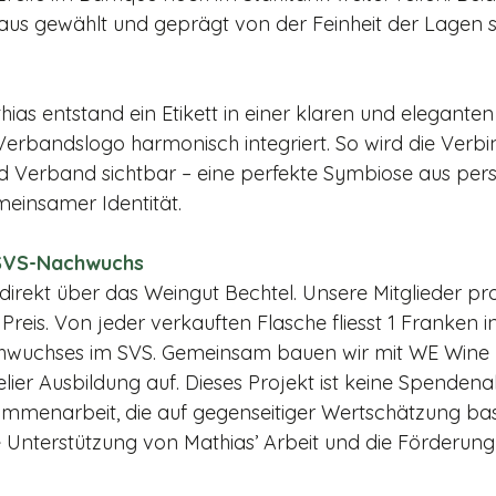
aus­ gewählt und geprägt von der Feinheit der Lagen s
as entstand ein Etikett in einer klaren und elegante
Verbandslogo harmonisch integ­riert. So wird die Verb
 Verband sichtbar – eine perfekte Symbiose aus perso
einsamer Identität.
n SVS-Nachwuchs
direkt über das Weingut Bechtel. Unsere Mitglieder pro
eis. Von jeder verkauften Flasche fliesst 1 Franken in
h­wuchses im SVS. Gemeinsam bauen wir mit WE Wine 
er­ Ausbil­dung auf. Dieses Projekt ist keine Spendena
mmenarbeit, die auf gegenseitiger Wertschätzung basi
e Unterstützung von Mathias’ Arbeit und die Förderung