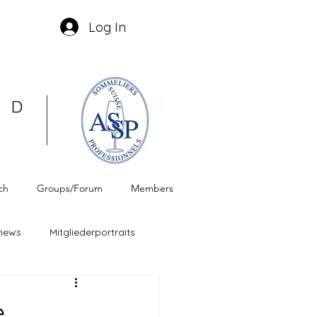
Log In
ch
Groups/Forum
Members
views
Mitgliederportraits
weizer Wein
ASSP
e