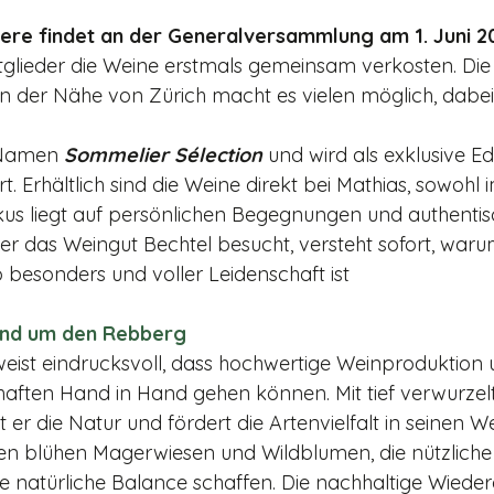
iere findet an der General­versammlung am 1. Juni 20
itglieder die Weine erstmals gemeinsam verkosten. Die
n der Nähe von Zürich macht es vielen möglich, dabei 
 Namen 
Sommelier Sélection
 und wird als exklusive Ed
t. Erhältlich sind die Weine direkt bei Mathias, sowohl 
kus liegt auf persönlichen Begegnungen und authenti
er das Weingut Bechtel besucht, versteht sofort, waru
besonders und voller Leidenschaft ist
 und um den Rebberg
eist eindrucksvoll, dass hochwertige Weinproduktion 
haften Hand in Hand gehen können. Mit tief verwurze
er die Na­tur und fördert die Artenvielfalt in seinen W
n blühen Mager­wiesen und Wildblumen, die nützliche
e natürliche Balance schaf­fen. Die nachhaltige Wiede