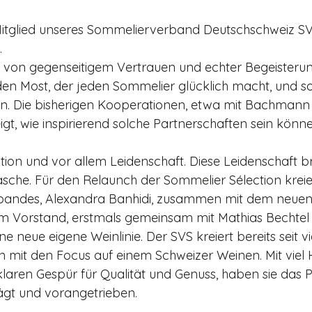
 Mitglied unse­res Sommelierverband Deutsch­schweiz SVS,
. 
en von gegenseiti­gem Vertrauen und echter Begeisterun
en Most, der jeden Somme­lier glücklich macht, und so
. Die bisherigen Kooperationen, etwa mit Bachman
eigt, wie inspirierend solche Partnerschaften sein könn
dition und vor allem Leiden­schaft. Diese Leidenschaft b
asche. Für den Relaunch der Som­melier­ Sélection kreie
r­bandes, Alexandra Banhidi, zusammen mit dem neuen S
em Vor­stand, erstmals gemeinsam mit Mathias Bechte
ine neue eigene Weinlinie. Der SVS kreiert bereits seit 
on mit den Focus auf einem Schweizer Weinen. Mit viel H
aren Gespür für Qualität und Genuss, haben sie das 
̈gt und vorangetrieben.