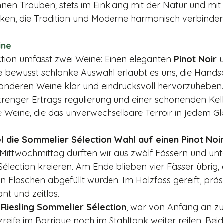
nnen Trauben; stets im Einklang mit der Natur und mit 
ken, die Tradition und Moderne harmonisch verbinden
ine
ction umfasst zwei Weine: Einen eleganten 
Pinot Noir
 
ie bewusst schlanke Auswahl erlaubt es uns, die Handsc
­sonderen Weine klar und eindrucksvoll hervor­zuheben.
trenger Ertrags­ regulierung und einer schonenden Kell
Weine, die das unverwech­selbare Terroir in jedem Gl
el die Sommelier Sélection­ Wahl auf einen Pinot Noir
ittwochmittag durften wir aus zwölf Fässern und unt
́lec­tion kreieren. Am Ende blieben vier Fässer übrig, 
in Flaschen abgefüllt wurden. Im Holzfass gereift, präs
nt und zeitlos. 
Riesling Sommelier ­Sélection
, war von Anfang an zu
reife im Barrique noch im Stahltank weiter reifen. Bei