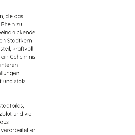
n, die das 
 Rhein zu 
eeindruckende 
hen Stadtkern 
eil, kraftvoll 
 ein Geheimnis 
interen 
ellungen 
t und stolz 
tadtbilds, 
blut und viel 
saus 
 verarbeitet er 