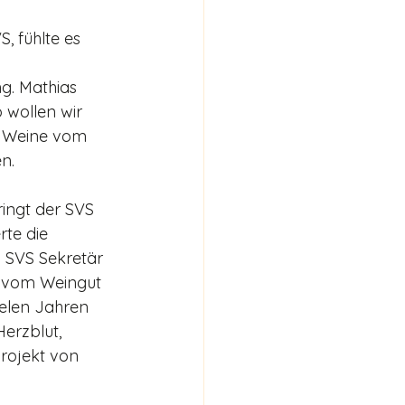
 fühlte es 
g. Mathias 
 wollen wir 
n Weine vom 
en.
ringt der SVS 
rte die 
VS­ Sekretär 
l vom Weingut 
vielen Jahren 
erzblut, 
Projekt von 