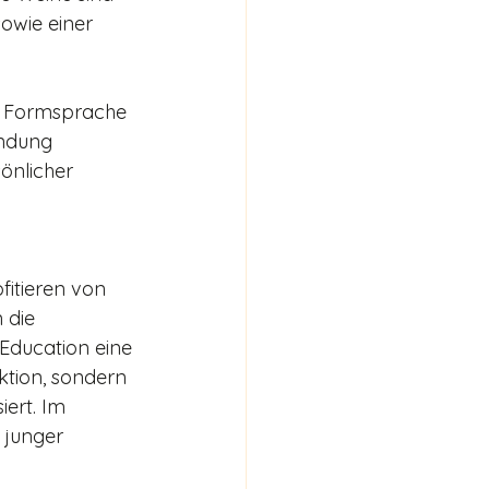
owie einer 
n Formsprache 
indung 
̈nlicher 
fitieren von 
 die 
Education eine 
ktion, sondern 
ert. Im 
 junger 