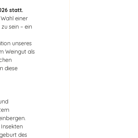
26 statt. 
 Wahl einer 
zu sein – ein 
ition unseres 
im Weingut als 
schen 
m diese 
und 
ltem 
ein­bergen. 
 Insekten 
rgeburt des 