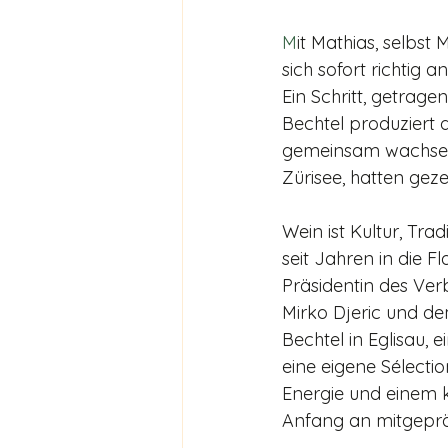
M
it Mathias, selbst
sich sofort richtig an
Ein Schritt, getrag
Bechtel produziert d
gemein­sam wachsen
Zürisee, hatten gez
Wein ist Kultur, Tra
seit Jahren in die Fl
Präsidentin des Ve
Mirko Djeric und d
Bechtel in Eglisau, e
eine eigene Sélecti
Energie und einem kl
Anfang an mitgepra