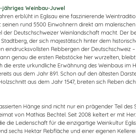
0-jähriges Weinbau-Juwel
ahren erblüht in Eglisau eine faszinierende Weintraditio
mit seinen rund 5500 Einwohnern direkt am malerischen
 der Deutschschweizer Weinlandschaft macht. Der b
Stadt­berg, der sich majestätisch hinter dem histori­sc
en eindrucks­vollsten Rebbergen der Deutschschweiz – st
ann genau die ersten Rebstöcke hier wurzelten, bleibt
h die erste urkundliche Er­wähnung des Weinbaus im H
ereits aus dem Jahr 891. Schon auf den ältesten Darst
Holz­schnitt aus dem Jahr 1547, breiten sich Reben dich
assierten Hänge sind nicht nur ein prägender Teil des S
mat von Mathias Bechtel. Seit 2008 keltert er mit Herz
e die Leidenschaft für die einzigartige Weinkultur Egli
und sechs Hektar Rebfläche und einer eigenen Kel­lerei