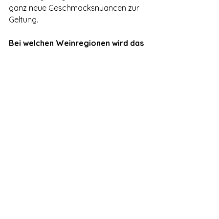
ganz neue Geschmacksnuancen zur 
Geltung.
Bei welchen Weinregionen wird das 
Interesse abnehmen?
Bordeaux und teilweise Burgund sind 
schon länger weniger nachgefragt, 
aufgrund des schlechten Preis-
Leistungs-Verhältnisses.
Wer produziert die besten 
Weingläser und warum?
Die Firma Riedel hat sehr filigrane 
Gläser, bei denen der Geschmack 
sehr gut zur Geltung kommt.
Welches ist Ihr persönliches 
Lieblings-Weinland, ausser der 
Schweiz, in Europa?