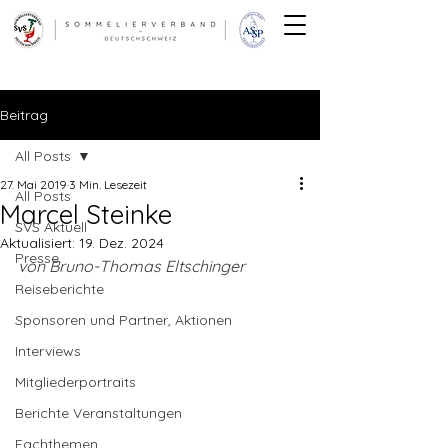
Beitrag
All Posts
27. Mai 2019
3 Min. Lesezeit
All Posts
Marcel Steinke
SVS Aktuell
Aktualisiert:
19. Dez. 2024
Presse
von Bruno-Thomas Eltschinger
Reiseberichte
Sponsoren und Partner, Aktionen
Interviews
Mitgliederportraits
Berichte Veranstaltungen
Fachthemen