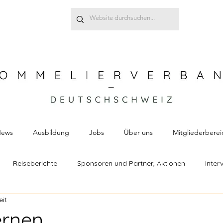
ews
Ausbildung
Jobs
Über uns
Mitgliederberei
Reiseberichte
Sponsoren und Partner, Aktionen
Inter
eit
chthemen
Susanne Raschke
Alexandra Banhidi
Sch
ernen