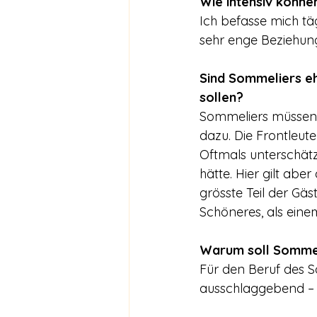
Wie intensiv könne
Ich befasse mich tä
sehr enge Beziehung
Sind Sommeliers eh
sollen?
Sommeliers müssen e
dazu. Die Frontleut
Oftmals unterschätz
hätte. Hier gilt ab
grösste Teil der Gäs
Schöneres, als eine
Warum soll Sommel
Für den Beruf des So
ausschlaggebend – 