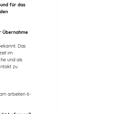
und für das 
den 
er Übernahme 
bekannt. Das 
eit im 
che und als 
ntakt zu 
eam arbeiten 6-