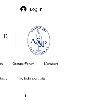
Log In
ch
Groups/Forum
Members
views
Mitgliederportraits
weizer Wein
ASSP