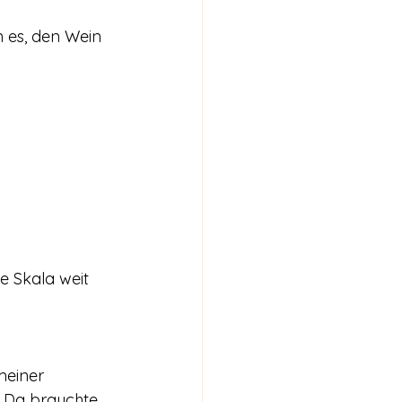
n es, den Wein 
e Skala weit 
meiner 
. Da brauchte 