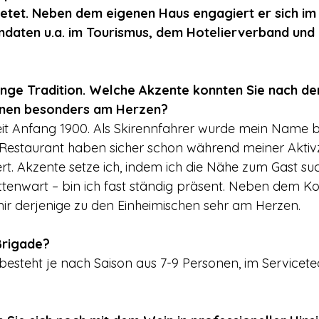
ietet. Neben dem eigenen Haus engagiert er sich im 
daten u.a. im Tourismus, dem Hotelierverband und 
lange Tradition. Welche Akzente konnten Sie nach d
hnen besonders am Herzen?
eit Anfang 1900. Als Skirennfahrer wurde mein Name 
 Restaurant haben sicher schon während meiner Aktivz
ert. Akzente setze ich, indem ich die Nähe zum Gast su
üttenwart – bin ich fast ständig präsent. Neben dem Ko
 mir derjenige zu den Einheimischen sehr am Herzen.
 Brigade?
esteht je nach Saison aus 7-9 Personen, im Servicet