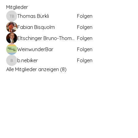
Mitglieder
Thomas Bürkli
Folgen
Thomas Bürkli
Fabian Bisquolm
Folgen
Eltschinger Bruno-Thomas
Folgen
WeinwunderBar
Folgen
b.nebiker
Folgen
b.nebiker
Alle Mitglieder anzeigen (8)
Kontakt: Sekretariat / Geschäftsstelle
Deutschschweizer Sommelierverband
SVS
Güeterstalstrasse 4, CH-8133 Esslingen
Telefon: +41 (0)78 341 01 06