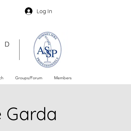
Log In
ch
Groups/Forum
Members
e Garda