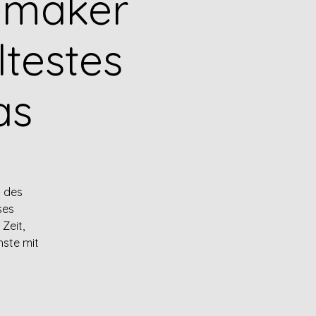
emaker
ltestes
as
– des
ses
Zeit,
hste mit