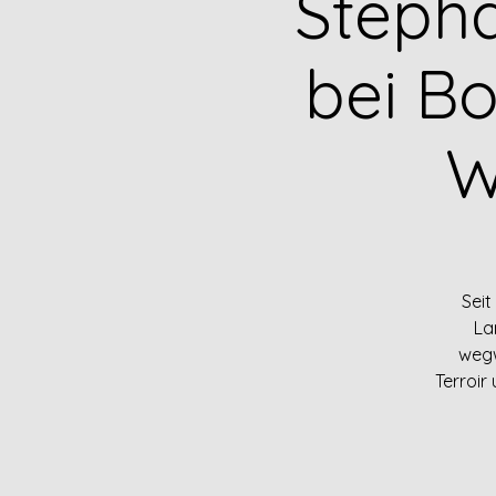
Steph
bei Bo
W
Seit
La
wegw
Terroir