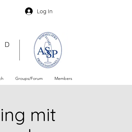
Log In
ch
Groups/Forum
Members
ing mit