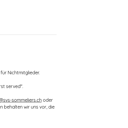
ür Nichtmitglieder.
rst served".
i@svs-sommeliers.ch
 oder 
n behalten wir uns vor, die 