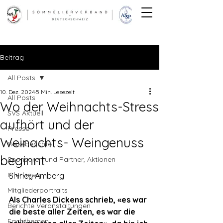
Beitrag
All Posts
10. Dez. 2024
5 Min. Lesezeit
All Posts
Wo der Weihnachts-Stress
SVS Aktuell
aufhört und der
Presse
Weinachts- Weingenuss
Reiseberichte
beginnt
Sponsoren und Partner, Aktionen
Interviews
Shirley Amberg
Mitgliederportraits
Als Charles Dickens schrieb, «es war 
Berichte Veranstaltungen
die beste aller Zeiten, es war die 
Fachthemen