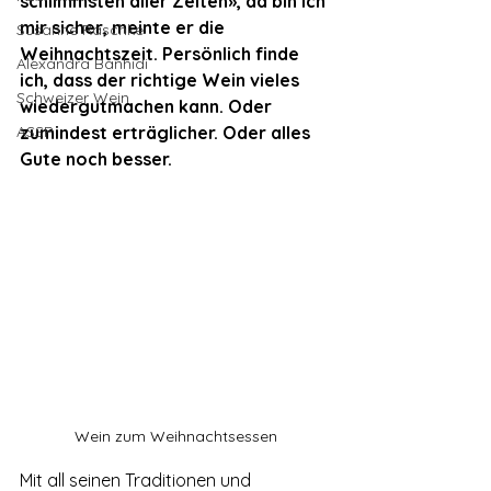
schlimmsten aller Zeiten», da bin ich 
mir sicher, meinte er die 
Susanne Raschke
Weihnachtszeit. Persönlich finde 
Alexandra Banhidi
ich, dass der richtige Wein vieles 
Schweizer Wein
wiedergutmachen kann. Oder 
ASSP
zumindest erträglicher. Oder alles 
Gute noch besser.
Wein zum Weihnachtsessen
Mit all seinen Traditionen und 