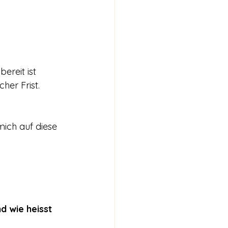
ereit ist 
her Frist.
mich auf diese 
 wie heisst 