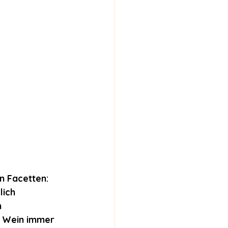
n Facetten: 
ich 
 
n Wein immer 