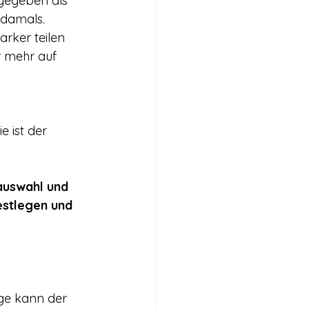
gegeben als 
 damals. 
rker teilen 
r mehr auf 
e ist der 
auswahl und 
estlegen und 
ge kann der 