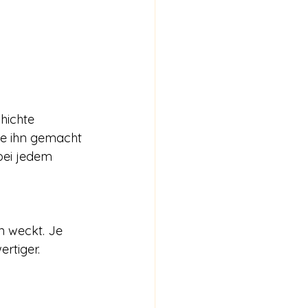
hichte 
ie ihn gemacht 
bei jedem 
n weckt. Je 
rtiger.