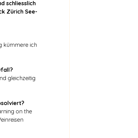
 schliesslich 
ck Zürich See-
ig kümmere ich 
fall?
d gleichzeitig 
solviert?
rning on the 
einreisen 