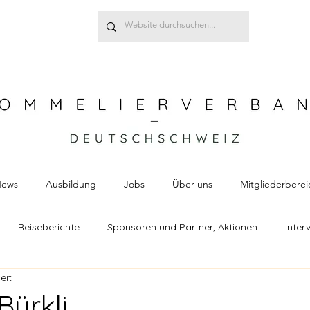
ews
Ausbildung
Jobs
Über uns
Mitgliederberei
Reiseberichte
Sponsoren und Partner, Aktionen
Inter
eit
chthemen
Susanne Raschke
Alexandra Banhidi
Sch
ürkli