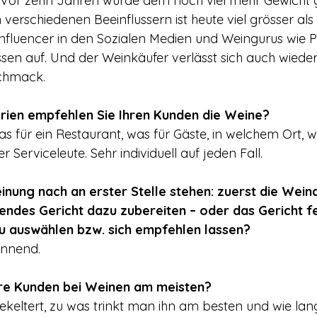
e. Vor zehn Jahren wurde dem noch viel mehr Gewicht 
an verschiedenen Beeinflussern ist heute viel grösser als
nfluencer in den Sozialen Medien und Weingurus wie Pa
ssen auf. Und der Weinkäufer verlässt sich auch wiede
chmack.
rien empfehlen Sie Ihren Kunden die Weine?
as für ein Restaurant, was für Gäste, in welchem Ort, wi
 Serviceleute. Sehr individuell auf jeden Fall.
einung nach an erster Stelle stehen: zuerst die Wein
endes Gericht dazu zubereiten – oder das Gericht f
u auswählen
bzw. sich empfehlen lassen?
annend.
hre Kunden bei Weinen am meisten?
keltert, zu was trinkt man ihn am besten und wie lan