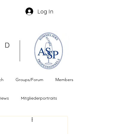
Log In
ch
Groups/Forum
Members
views
Mitgliederportraits
weizer Wein
ASSP