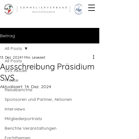
Beitrag
All Posts
13. Dez. 2024
1 Min. Lesezeit
All Posts
Ausschreibung Präsidium
SVS Aktuell
SVS
Presse
Aktualisiert:
14. Dez. 2024
Reiseberichte
Sponsoren und Partner, Aktionen
Interviews
Mitgliederportraits
Berichte Veranstaltungen
Fachthemen